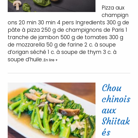
Pizza aux
champign
ons 20 min 30 min 4 pers Ingredients 300 g de
pâte à pizza 250 g de champignons de Paris 1
tranche de jambon 500 g de tomates 300 g
de mozzarella 50 g de farine 2 c. à soupe
d’origan séché 1 c. à soupe de thym 3 c. à
soupe d’huile
…En lire +
Chou
chinois
aux
Shiitak
és