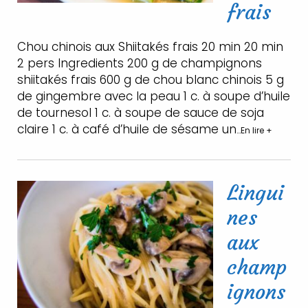
frais
Chou chinois aux Shiitakés frais 20 min 20 min
2 pers Ingredients 200 g de champignons
shiitakés frais 600 g de chou blanc chinois 5 g
de gingembre avec la peau 1 c. à soupe d’huile
de tournesol 1 c. à soupe de sauce de soja
claire 1 c. à café d’huile de sésame un
…En lire +
Lingui
nes
aux
champ
ignons