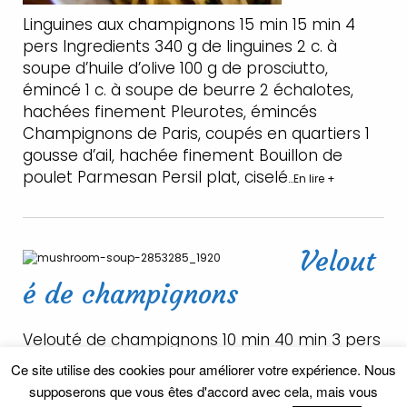
Linguines aux champignons 15 min 15 min 4
pers Ingredients 340 g de linguines 2 c. à
soupe d’huile d’olive 100 g de prosciutto,
émincé 1 c. à soupe de beurre 2 échalotes,
hachées finement Pleurotes, émincés
Champignons de Paris, coupés en quartiers 1
gousse d’ail, hachée finement Bouillon de
poulet Parmesan Persil plat, ciselé
…En lire +
Velout
é de champignons
Velouté de champignons 10 min 40 min 3 pers
Ingredients 250 g de champignons de Paris
Ce site utilise des cookies pour améliorer votre expérience. Nous
Renaud & Fils 2 oignons 1 branche de persil 1
supposerons que vous êtes d'accord avec cela, mais vous
gousse d’ail 1 cuillère à soupe d’huile d’olive 1