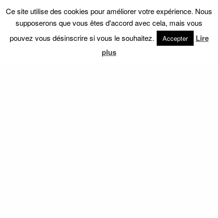
Ce site utilise des cookies pour améliorer votre expérience. Nous
er
supposerons que vous êtes d'accord avec cela, mais vous
pouvez vous désinscrire si vous le souhaitez.
Lire
Accepter
plus
prod
uit
nos
Cha
mpi